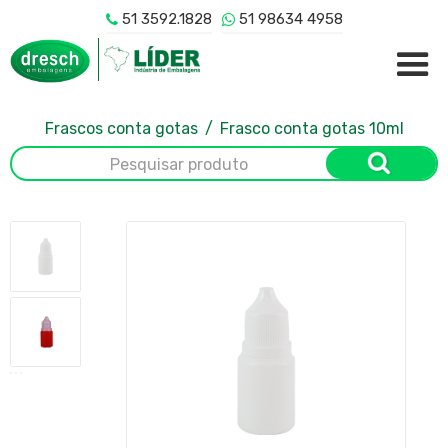
51 3592.1828
51 98634 4958


Frascos conta gotas
/
Frasco conta gotas 10ml