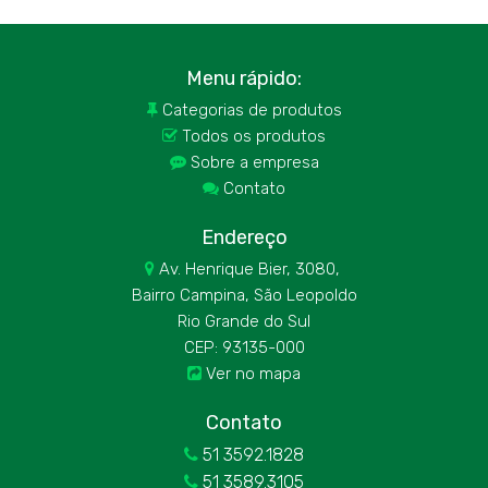
Menu rápido:
Categorias de produtos

Todos os produtos

Sobre a empresa

Contato

Endereço
Av. Henrique Bier, 3080,

Bairro Campina, São Leopoldo
Rio Grande do Sul
CEP: 93135-000
Ver no mapa

Contato
51 3592.1828

51 3589.3105
